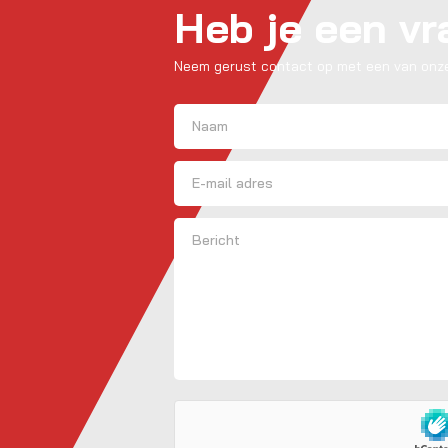
Heb je een v
Neem gerust contact op met een van onze
Naam
(Vereist)
Voornaam
E-mailadres
Bericht