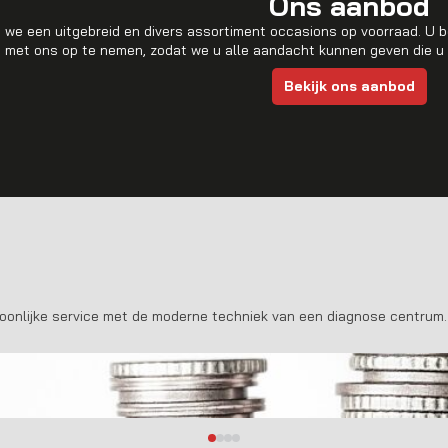
Ons aanbod
en we een uitgebreid en divers assortiment occasions op voorraad. U
 met ons op te nemen, zodat we u alle aandacht kunnen geven die u v
Bekijk ons aanbod
soonlijke service met de moderne techniek van een diagnose centrum.