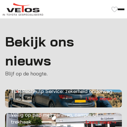
Bekijk ons
nieuws
Blijf op de hoogte.
TOP Pechhulp Service: zekerheid onderweg
Lees meer
Veilig op pad met caravan, camper of
trekhaak
Lees meer