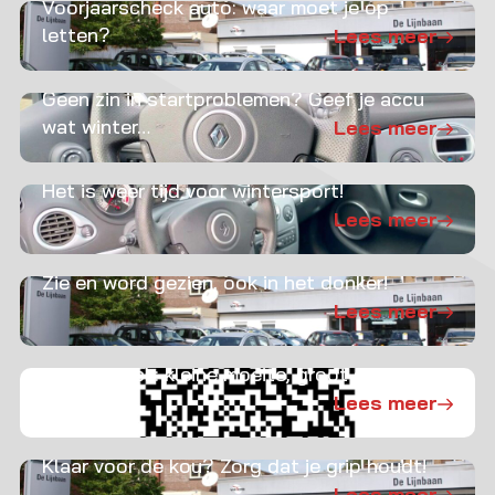
Voorjaarscheck auto: waar moet je op
letten?
Lees meer
Geen zin in startproblemen? Geef je accu
wat winter…
Lees meer
Het is weer tijd voor wintersport!
Lees meer
Zie en word gezien, ook in het donker!
Lees meer
Wintercheck: kleine moeite, groot gemak
Lees meer
Klaar voor de kou? Zorg dat je grip houdt!
Lees meer