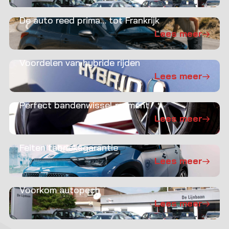
De auto reed prima… tot Frankrijk
Lees meer
Voordelen van hybride rijden
Lees meer
Perfect bandenwissel moment
Lees meer
Feiten fabrieksgarantie
Lees meer
Voorkom autopech
Lees meer